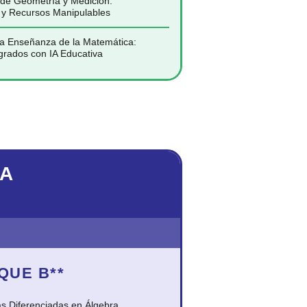
 de Geometría y Medición:
s y Recursos Manipulables
 la Enseñanza de la Matemática:
grados con IA Educativa
NA
QUE B
**
ias Diferenciadas en Álgebra