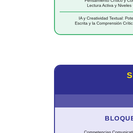
Pensamiento Crítico y Co
Lectura Activa y Niveles 
IA y Creatividad Textual: Po
Escrita y la Comprensión Críti
S
BLOQU
Competencias Comunicati