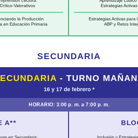
mprensión Lectora:
Aprendizaje Lúdico
Crítico-Valorativos
Estrategias Activa
tenciando la Producción
Estrategias Activas para
ca en Educación Primaria
ABP y Retos Inte
SECUNDARIA
ECUNDARIA
- TURNO MAÑA
16 y 17 de febrero
*
HORARIO:
3:00 p. m. a 7:00 p. m.
E A
**
BLO
vas en Secundaria:
Inclusión y Estrateg