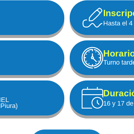
Inscri
s
Hasta el 4
Horari
Turno tard
Duraci
IEL
16 y 17 de
 Piura)