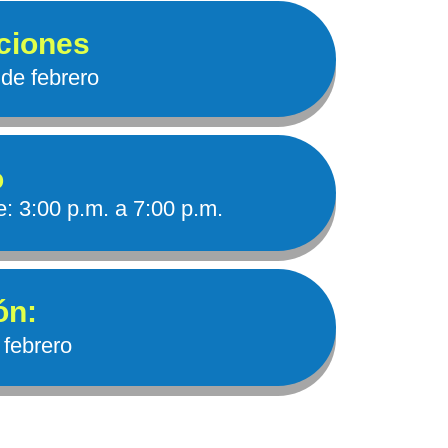
pciones
 de febrero
o
e:
3:00 p.m. a 7:00 p.m.
ón:
 febrero