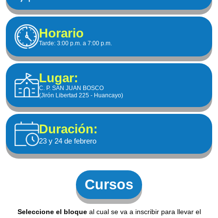
Horario
Tarde:
3:00 p.m. a 7:00 p.m.
Lugar:
C. P. SAN JUAN BOSCO
(Jirón Libertad 225 - Huancayo)
Duración:
23 y 24 de febrero
Cursos
Seleccione el bloque
al cual se va a inscribir para llevar el